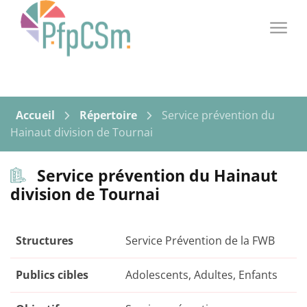
PFPCSM
Aller au contenu
Accueil
Répertoire
Service prévention du
Hainaut division de Tournai
Service prévention du Hainaut
division de Tournai
Structures
Service Prévention de la FWB
Publics cibles
Adolescents, Adultes, Enfants